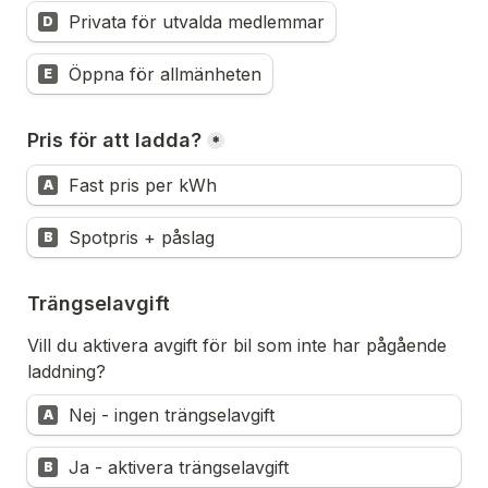
Privata för utvalda medlemmar
D
Öppna för allmänheten
E
Pris för att ladda?
*
Fast pris per kWh
A
Spotpris + påslag
B
Trängselavgift
Vill du aktivera avgift för bil som inte har pågående 
laddning?
Untitled multiple choice field
Nej - ingen trängselavgift
A
Untitled multiple choice field
Ja - aktivera trängselavgift
B